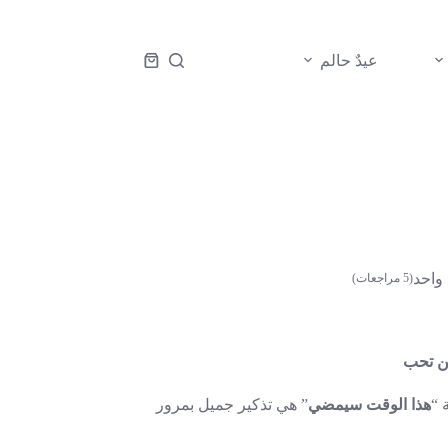
عيدٌ حالم
عربة
التسوق
(
5
مراجعات)
من تحب
 “
هذا الوقت سيمضي
” هي تذكير جميل بمرور