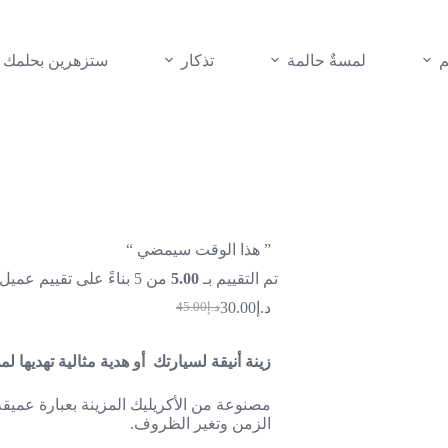
م
لمسةٌ حالمة
تذكار
ستزهرين بحلمك
” هذا الوقت سيمضي “
تم التقييم بـ
5.00
من 5 بناءً على تقييم عميل واحد
د.إ
30.00
د.إ
45.00
السعر
السعر
الحالي
الأصلي
هو:
هو:
زينة أنيقة لسيارتك أو هدية مثالية تهديها ل
د.إ45.00.
د.إ30.00.
مصنوعة من الأكريليك المزينة بعبارة عميقة
الزمن وتغير الظروف.