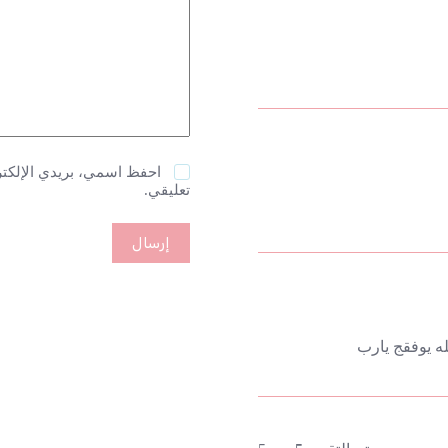
احفظ اسمي، بريدي الإلكترو
تعليقي.
إرسال
له يوفقج يارب