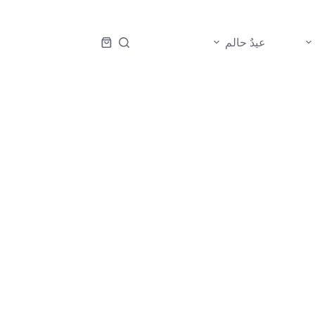
عيدٌ حالم
عربة
التسوق