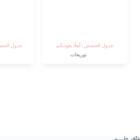
جدول الحصص | أهلًا بعودتكم
جدول الحصص 
توزيعات
مَتْجَر حِلــــم