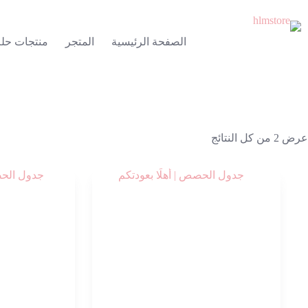
لتجاوز
لى
لمحتوى
الصفحة الرئيسية
المتجر
منتجات حل
تم
عرض ⁦2⁩ من كل النتائج
الفرز
حسب
الشهرة